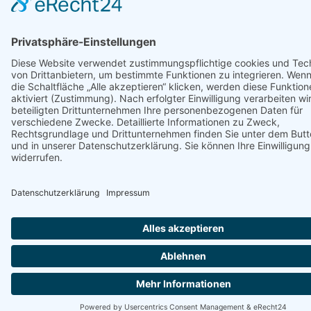
So erreichst du uns:
02594 787230
geschaeftsstelle@tvduelmen.de