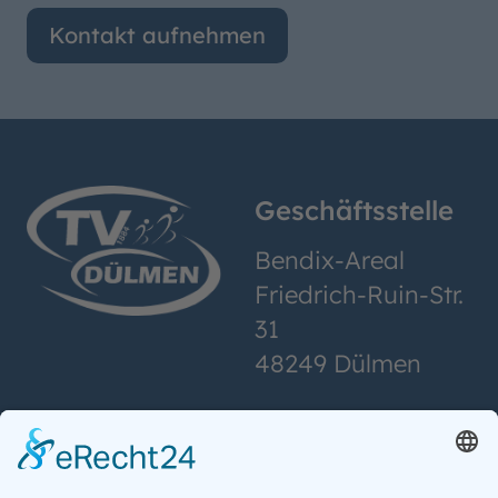
Kontakt aufnehmen
Geschäftsstelle
Bendix-Areal
Friedrich-Ruin-Str.
31
48249 Dülmen
Abteilungen