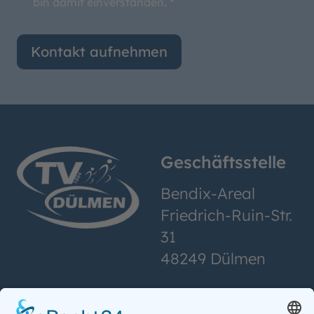
bin damit einverstanden. *
Kontakt aufnehmen
Geschäftsstelle
Bendix-Areal
Friedrich-Ruin-Str.
31
48249 Dülmen