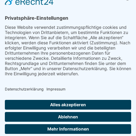
Abteilungen
Basketball
Tanzen
Breitensport
Turnen
Handball
Volleyball
Links
Kontakt
Impressum
Datenschutz
So erreichst du uns:
02594 787230
geschaeftsstelle@tvduelmen.de